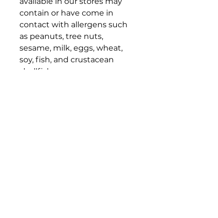
available in our stores may
contain or have come in
contact with allergens such
as peanuts, tree nuts,
sesame, milk, eggs, wheat,
soy, fish, and crustacean
shellfish.
Alerta de Alergenos:
Los
productos disponibles en
nuestras tiendas pueden
contener o haber estado en
contacto con alérgenos como
cacahuetes, frutos secos,
sésamo, leche, huevos, trigo,
soja, pescado y mariscos.