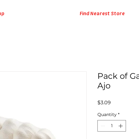
up
Find Nearest Store
Pack of Ga
Ajo
Price
$3.09
Quantity
*