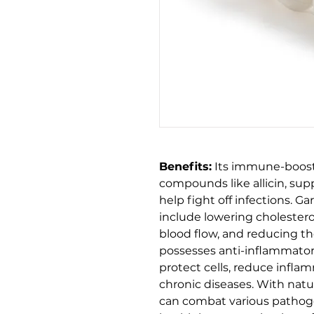
Benefits:
Its immune-boosti
compounds like allicin, su
help fight off infections. Ga
include lowering cholester
blood flow, and reducing the 
possesses anti-inflammator
protect cells, reduce inflam
chronic diseases. With natur
can combat various pathog