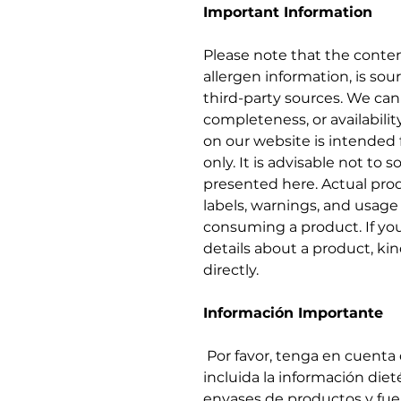
Important Information
Please note that the conten
allergen information, is s
third-party sources. We ca
completeness, or availabilit
on our website is intended 
only. It is advisable not to 
presented here. Actual prod
labels, warnings, and usage
consuming a product. If you
details about a product, ki
directly.
Información Importante
Por favor, tenga en cuenta
incluida la información diet
envases de productos y fu