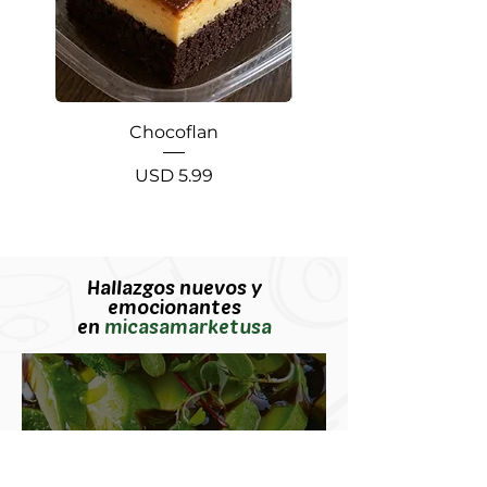
Chocoflan
Cheeseburger and Fr
Precio
USD 5.99
Hallazgos nuevos y
emocionantes
en
micasamarketusa