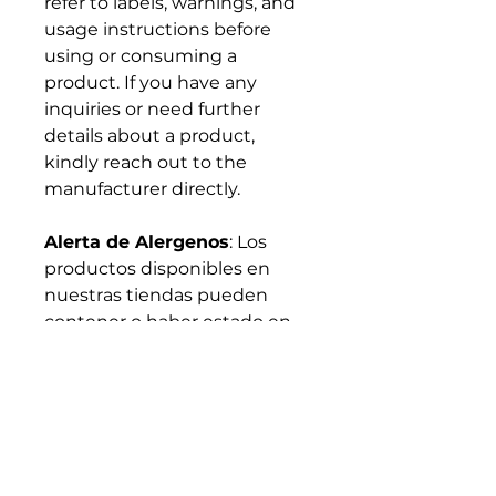
refer to labels, warnings, and
usage instructions before
using or consuming a
product. If you have any
inquiries or need further
details about a product,
kindly reach out to the
manufacturer directly.
Alerta de Alergenos
: Los
productos disponibles en
nuestras tiendas pueden
contener o haber estado en
contacto con alérgenos como
cacahuetes, frutos secos,
sésamo, leche, huevos, trigo,
soja, pescado y mariscos.
Allergen Alert
: Products