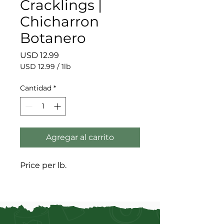
Cracklings |
Chicharron
Botanero
Precio
USD 12.99
USD 12.99
/
1lb
USD 12.99
por
Cantidad
*
1
Libra
Agregar al carrito
Price per lb.