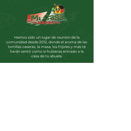
Hemos sido un lugar de reunión de la
comunidad desde 2012, donde el aroma de las
tortillas caseras, la masa, los frijoles y más te
harán sentir como si hubieras entrado a la
casa de tu abuela.
Socializa
Ubicaciones
Mercado Mi Casa #1
Dirección
: 723 W 3rd Ave, Moses Lake, WA.
98837
8:00 am-9:00 pm
Teléfono
:
(509)766-6933
Fax:
(509)765-4643
Mercado Mi Casa #2