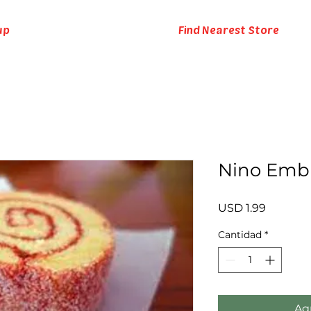
up
Find Nearest Store
Nino Emb
Precio
USD 1.99
Cantidad
*
Agr