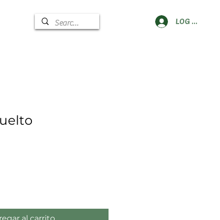
LOG IN
uelto
egar al carrito