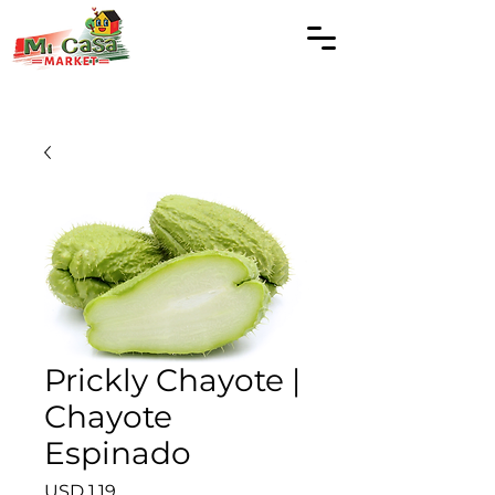
Prickly Chayote |
Chayote
Espinado
Precio
USD 1.19