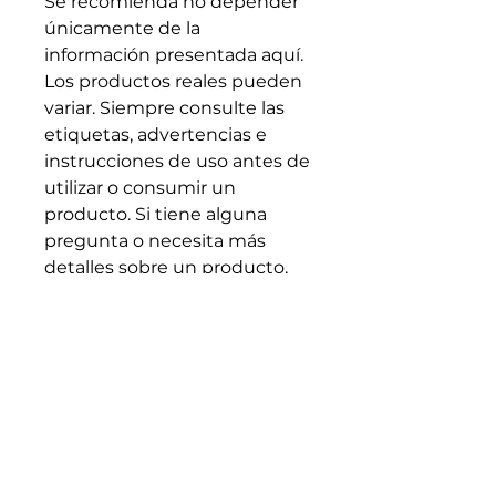
Se recomienda no depender
únicamente de la
información presentada aquí.
Los productos reales pueden
variar. Siempre consulte las
etiquetas, advertencias e
instrucciones de uso antes de
utilizar o consumir un
producto. Si tiene alguna
pregunta o necesita más
detalles sobre un producto,
comuníquese directamente
con el fabricante.
Allergen Alert:
Products
available in our stores may
contain or have come in
contact with allergens such
as peanuts, tree nuts,