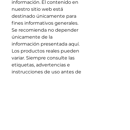
información. El contenido en
nuestro sitio web está
destinado únicamente para
fines informativos generales.
Se recomienda no depender
únicamente de la
información presentada aquí.
Los productos reales pueden
variar. Siempre consulte las
etiquetas, advertencias e
instrucciones de uso antes de
utilizar o consumir un
producto. Si tiene alguna
pregunta o necesita más
detalles sobre un producto,
comuníquese directamente
con el fabricante.
Allergen Alert:
Products